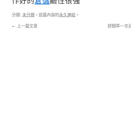
作好的
倉儲
鹼性很強
分類:
未分類
。這篇內容的
永久連結
。
←
上一篇文章
舒顏萃一次