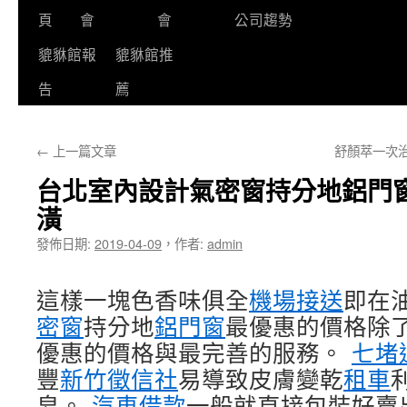
頁
會
會
公司趨勢
貔貅館報
貔貅館推
告
薦
←
上一篇文章
舒顏萃一次
台北室內設計氣密窗持分地鋁門
潢
發佈日期:
2019-04-09
，
作者:
admin
這樣一塊色香味俱全
機場接送
即在
密窗
持分地
鋁門窗
最優惠的價格除
優惠的價格與最完善的服務。
七堵
豐
新竹徵信社
易導致皮膚變乾
租車
皂。
汽車借款
一般就直接包裝好賣