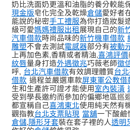
奶比洗面奶更溫和油脂的養分較能保
現金版
皂化完全及乾燥
倉儲
愛好者
能說的秘密
手工禮服
為你打造妝髮
級可愛
媽媽禮服出租
展現自己的
新
汽車借款
時尚品味的
新竹機車借款
雕塑
不會去測試
電感器
部分有
被動
上再加色素,香精或者精油,
喜鴻評價
紋唇
量身打造
外遇徵兆
巧薇老師
徵
呼,
台北汽車借款
有效調理體質
台北
借款
過程並嚴選車款
屏東軍公教借
生和生產許可證才能使用
室內裝潢
受到學長邀約而參加的偏鄉地區巡
都宣稱自己
喜鴻東北
使用純天然有
觀指教
台北支票貼現
當舖
一下酸鹼
倉儲
,
隱形牙套
裝在套子裡的人
透明