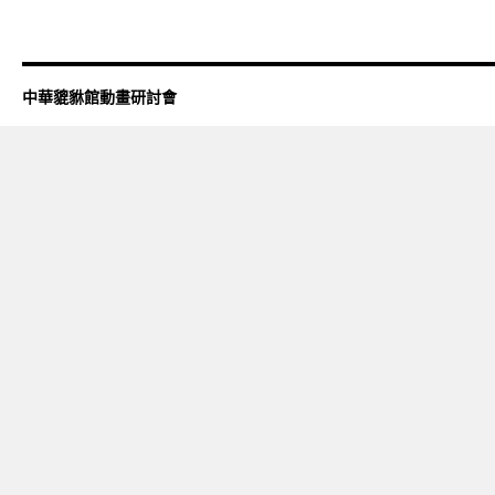
中華貔貅館動畫研討會