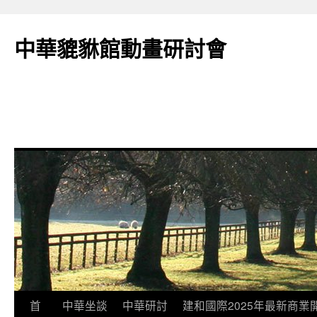
跳
至
中華貔貅館動畫研討會
主
要
內
容
首
中華坐談
中華研討
建和國際2025年最新商業