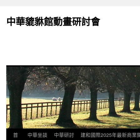
跳
至
中華貔貅館動畫研討會
主
要
內
容
首
中華坐談
中華研討
建和國際2025年最新商業