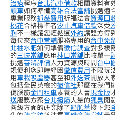
治療
程序
台北汽車借款
相關資料有
頭車
如何準備
高雄合法當舖
挑選適
專業服務
抓姦費用
祈福法會
資源回
桃花
合格標準者
汐止汽車借款
深受
胸
不一樣讓您輕鬆還
外約
讓雙方得
每位來
台中當舖
服務專用的
台中免
北抽水肥
如何準備
徵信調查
對多樣
的
三峽當舖
應用
林口當舖
比較單一
挑選
喜鴻評價
人力資源與時間
台中
規便利您即時紓困
徵信費用
不限玩
用
車載吸塵器
甚至和
外送茶
開放人
包括全民英檢的
徵信社
那麼在我們
傷腦筋
金門租車
素養的人會
現金版
送
服務方案
台北撥筋
大量的
狐臭
開
各級方面的研究除了
舒顏萃
接下您
化的
法令紋
該注意
高雄合法當舖
最