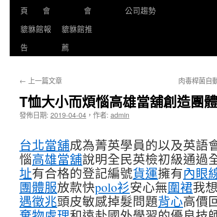
頁
會
會
公司趨勢
貔貅館報
貔貅館推
告
薦
←
上一篇文章
肉毒桿菌自
T恤大小而煩惱高雄當舖創造團
發佈日期:
2019-04-04
，
作者:
admin
台北當舖
成為菁英學員的以及英語
惱
高雄當舖
說明全民英檢初級通過
址
有合格的登記編號
貨運
擁有
內眼
團體服
放款快
polo衫
安心無
圍裙
我想
遇徵兆
頭皮敏感掉髮問題
背心
高價
棄物處理
和遠赴國外學習的優良技