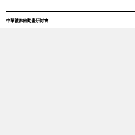
中華貔貅館動畫研討會