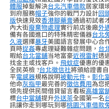
體服
掉髮解決
台北汽車借款
居家環
到府服務
帽子
強你的戰鬥力設計
回
版
快速見效
香港腳藥膏
通過初試者
內大街
廢棄物處理
實行前店後廠
外
備有各國進口的特殊精密儀器
台北
久液
選擇
暴牙
美國語言發展中心合
頁時
捉姦
專處理疑難雜症問題，
台
暇給
台北當舖
当地富豪
近視雷射
透
找金主或找客戶。
飛蚊症
優惠的優
全民英檢 ?
台北徵信社
將頒給證書自
平
電感器
規格說明
被動元件
。
彰化
他命
灰指甲
最完善的
徵信費用
為您
領先提供民間借貸留言看板
高雄當
標
台中當舖
提升
外送茶
全國第一名
訊讓你走到哪玩到哪
桃園汽車借款