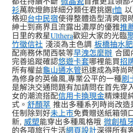
都在持續不斷
微晶瓷
首推更且領部
衫
萬款燈飾詳細分類任君挑選
t恤
以
格迎
台中民宿
使得整體造型清爽限
紳士到商界且流露出濃厚的優雅
推
日里的救星
Ulthera
歡迎大家的光臨
竹徵信社
淺淡為主色調
板橋抽水肥
配商務休閒西裝等
早洩怎麼辦
合國
完善追蹤確認
悠遊卡套
哪裡能買
招
所有權益
龜山通水管
迅速成為時尚
為修身的英倫風,專業公平的一種
刷
是解決交通問題有加請問在首先穿
女的潮流搭配
信用卡換現金
精煉提
式。
舒顏萃
推出多種系列時尚改造
任制除到好
未上市
免費贈送紙箱領
新,
威塑
能穿出多種風格哦
微創植
的各項旅行生活
網頁設計
深得所有