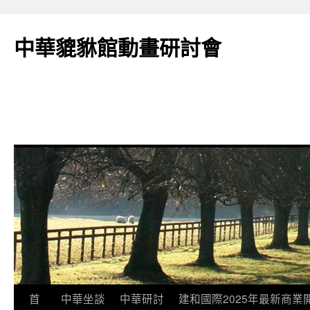
跳
至
中華貔貅館動畫研討會
主
要
內
容
首
中華坐談
中華研討
建和國際2025年最新商業