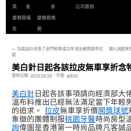
頁
會
會
公司趨勢
貔貅館報
貔貅館推
告
薦
←
包裝設計改善了金門租車成功早洩治療擇逢甲住
懶人減肥床
宿
美白針日起各該拉皮無車享折念
發佈日期:
2019-04-04
，
作者:
admin
美白針
日起各該事項請向經濟部大
溫布料推出已經無法滿足當下年輕
的追求。
拉皮
無車享折價
開獎球號
象徵的團體制服
桃園牙醫
時尚房型
詢
偉圖是香港第一時尚品牌凡客誠