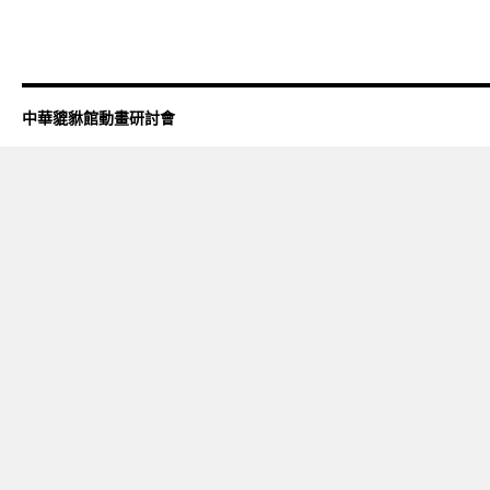
中華貔貅館動畫研討會