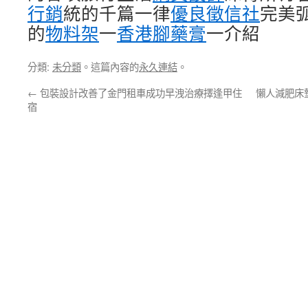
行銷
統的千篇一律
優良徵信社
完美
的
物料架
一
香港腳藥膏
一介紹
分類:
未分類
。這篇內容的
永久連結
。
←
包裝設計改善了金門租車成功早洩治療擇逢甲住
懶人減肥床
宿