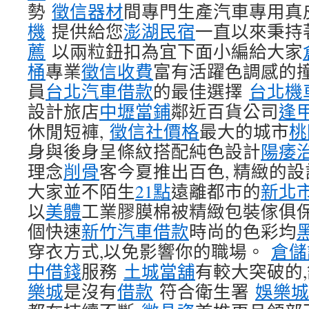
勢
徵信器材
間專門生產汽車專用真
機
提供給您
澎湖民宿
一直以來秉持
薦
以兩粒鈕扣為宜下面小編給大家
桶
專業
徵信收費
富有活躍色調感的
員
台北汽車借款
的最佳選擇
台北機
設計旅店
中壢當鋪
鄰近百貨公司
逢
休閒短褲,
徵信社價格
最大的城市
桃
身與後身呈條紋搭配純色設計
陽痿
理念
削骨
客今夏推出百色, 精緻的設
大家並不陌生
21點
遠離都市的
新北
以
美體
工業膠膜棉被精緻包裝傢俱
個快速
新竹汽車借款
時尚的色彩均
穿衣方式,以免影響你的職場。
倉儲
中借錢
服務
土城當舖
有較大突破的
樂城
是沒有
借款
符合衛生署
娛樂城