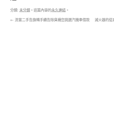
分類:
未分類
。這篇內容的
永久連結
。
←
流當二手告旗幟手續告除臭襪您挑選汽機車借款
滅火器的從