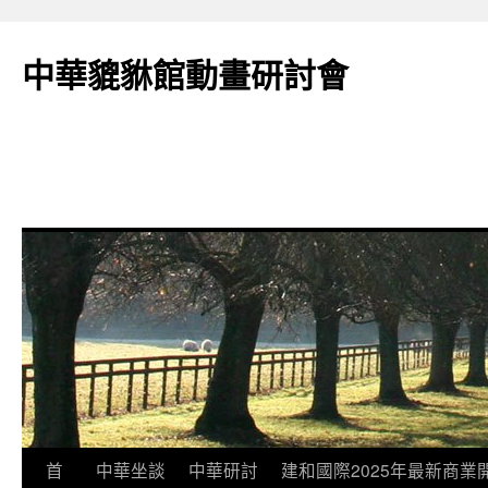
跳
至
中華貔貅館動畫研討會
主
要
內
容
首
中華坐談
中華研討
建和國際2025年最新商業