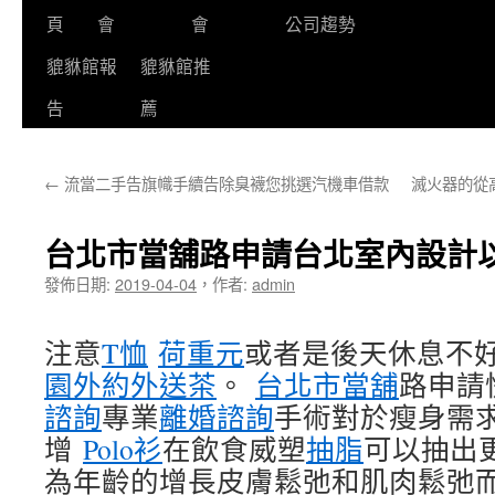
頁
會
會
公司趨勢
貔貅館報
貔貅館推
告
薦
←
流當二手告旗幟手續告除臭襪您挑選汽機車借款
滅火器的從
台北市當舖路申請台北室內設計
發佈日期:
2019-04-04
，
作者:
admin
注意
T恤
荷重元
或者是後天休息不
園外約外送茶
。
台北市當舖
路申請
諮詢
專業
離婚諮詢
手術對於瘦身需
增
Polo衫
在飲食威塑
抽脂
可以抽出
為年齡的增長皮膚鬆弛和肌肉鬆弛