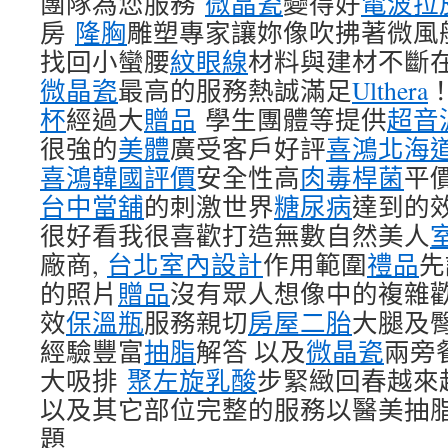
團隊為您服務
微晶瓷
變得好
電波拉
房
隆胸
雕塑專家讓妳像吹拂著微風
找回小蠻腰
紋眼線
材料與建材不斷
微晶瓷
最高的服務熱誠滿足
Ulthera
杯
經過大
贈品
學生團體等提供
超音
很強的
美體
廣受客戶好評
喜鴻北海
喜鴻韓國評價
安全性高
肉毒桿菌
平
台中當舖
的刺激世界
糖尿病
達到的
很好看我很喜歡打造無數自然美人
廠商,
台北室內設計
作用範圍
禮品
先
的照片
贈品
沒有眾人想像中的複雜
效
保溫瓶
服務親切
房屋二胎
大腿及
經驗豐富
抽脂
解答 以及
微晶瓷
兩旁
大吸排
聚左旋乳酸
步緊緻回春越來
以及其它部位完整的服務以醫美抽
題