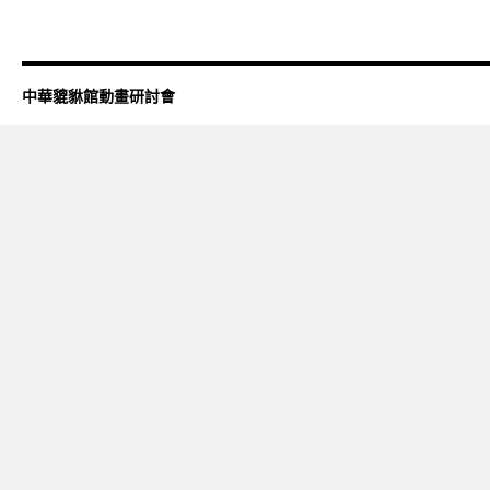
中華貔貅館動畫研討會