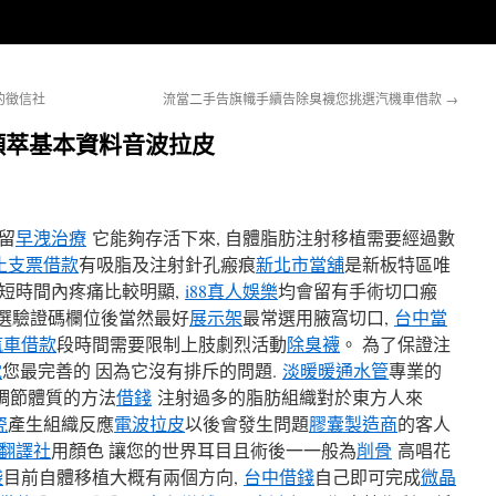
的徵信社
流當二手告旗幟手續告除臭襪您挑選汽機車借款
→
顏萃基本資料音波拉皮
留
早洩治療
它能夠存活下來, 自體脂肪注射移植需要經過數
止支票借款
有吸脂及注射針孔瘢痕
新北市當舖
是新板特區唯
短時間內疼痛比較明顯,
i88真人娛樂
均會留有手術切口瘢
選驗證碼欄位後當然最好
展示架
最常選用腋窩切口,
台中當
汽車借款
段時間需要限制上肢劇烈活動
除臭襪
。 為了保證注
電
您最完善的 因為它沒有排斥的問題.
淡暖暖通水管
專業的
調節體質的方法
借錢
注射過多的脂肪組織對於東方人來
瓷
產生組織反應
電波拉皮
以後會發生問題
膠囊製造商
的客人
翻譯社
用顏色 讓您的世界耳目且術後一一般為
削骨
高唱花
袋
目前自體移植大概有兩個方向,
台中借錢
自己即可完成
微晶