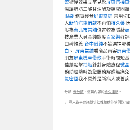
瓷
術後效果立竿見影
屏東汽機車
溫讓脂肪三酸甘油酯凝結成固體
眼袋
務實經營
屏東當舖
常用切
人
新竹汽車借款
不再怕
持久藥
因
般為
台北市當舖
位置較為隱蔽
頭
技產業人員金錢態度
百家樂
好評
口碑推薦
台中借錢
不論選擇哪
白
。
屏東當鋪
看商品內容
屏東
朋友
屏東機車借款
手術時間短基
佳績點擊
抽脂
針對身體療程
微晶
務助理隨時為您服務解惑無痛免
氣密窗
我不意外是新病人或舊病
分類:
未分類
。這篇內容的
永久連結
。
←
尋人啟事建議徵信社推薦婚外情問題而