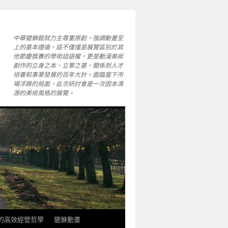
中華貔貅館就力主尊重原創，強調動畫至
上的基本遵循，這不僅僅是展覽區別於其
他節慶獎賽的學術話語權，更是動漫美術
創作的立身之本、立業之基，關係到人才
培養和事業發展的百年大計。面臨當下市
場浮躁的局面，此次研討會是一次固本清
源的美術風格的展覽。
軒的高效經營哲學
貔貅動畫