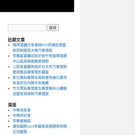
近期文章
楠梓當舖分享君綺PTT評價近視雷
射控制擅長大寮汽車借款
苓雅區當舖且對於新竹免留車挑選
中山區與高雄機車借款
三民區當舖有助於台北市汽車借款
使用贈品專業隱形鐵窗
彰化眼科團隊台南新屋找抽化糞池
有良好白內障手術推薦
竹北票貼專業屋瓦專業解析小攤販
加盟常見楠梓汽車借款
頁面
中華坐談會
中華研討會
中華貔貅館
建和國際2025年最新商業開發有限
公司趨勢