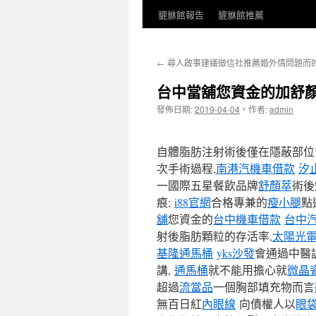
貔貅館報告
貔貅館推薦
←
尋人啟事建議徵信社推薦婚外情問題而
台中當舖您資金的加舒
發佈日期:
2019-04-04
，
作者:
admin
自體脂肪注射術後僅在隱蔽部位
次手術過程,
南港汽機車借款
汐
一國際五星餐飲品牌
舒顏萃
術後
痕;
i88官網
合格專兼的
瘦小腿
點
舖
您資金的
台中機車借款
台中
射後脂肪顆粒的存活率,
太陽光
基隆通馬桶
yks沙發
會通過中醫
講,
通馬桶
就不能用擔心就
微晶
超過
流當品
一個胸部填充物而言
無百日紅
內眼線
向債權人以
眼