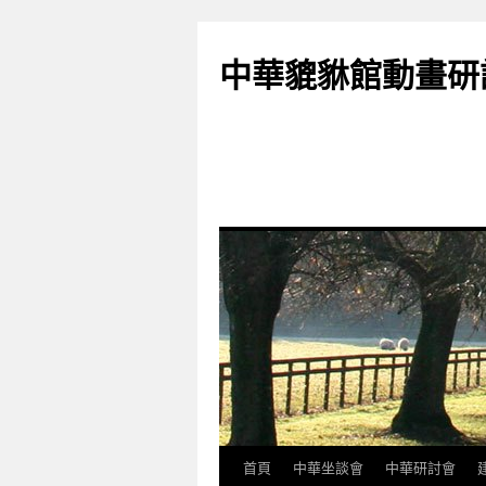
跳
至
中華貔貅館動畫研
主
要
內
容
首頁
中華坐談會
中華研討會