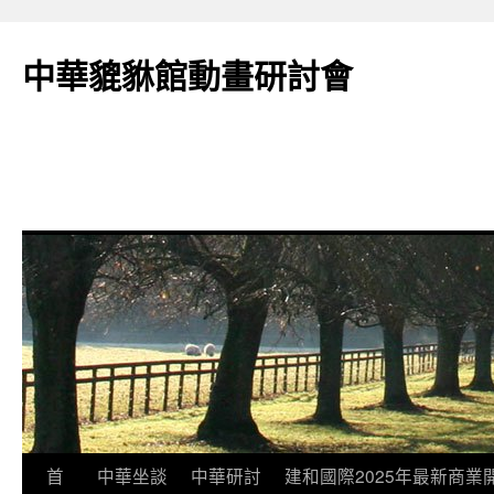
跳
至
中華貔貅館動畫研討會
主
要
內
容
首
中華坐談
中華研討
建和國際2025年最新商業