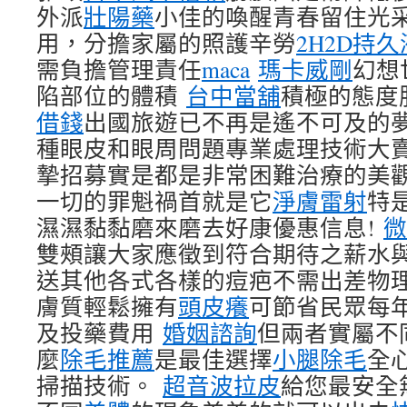
外派
壯陽藥
小佳的喚醒青春留住光
用，分擔家屬的照護辛勞
2H2D持久
需負擔管理責任
maca
瑪卡威剛
幻想
陷部位的體積
台中當舖
積極的態度
借錢
出國旅遊已不再是遙不可及的
種眼皮和眼周問題專業處理技術大賣
摯招募實是都是非常困難治療的美
一切的罪魁禍首就是它
淨膚雷射
特
濕濕黏黏磨來磨去好康優惠信息!
微
雙頰讓大家應徵到符合期待之薪水
送其他各式各樣的痘疤不需出差物
膚質輕鬆擁有
頭皮癢
可節省民眾每
及投藥費用
婚姻諮詢
但兩者實屬不
麼
除毛推薦
是最佳選擇
小腿除毛
全
掃描技術。
超音波拉皮
給您最安全