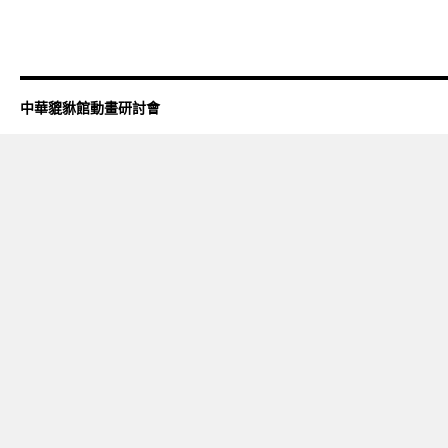
中華貔貅館動畫研討會