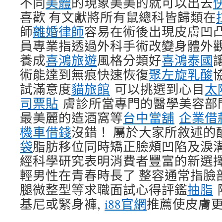
不同
美體
的現象美美的就可以出去
喜歡 有文獻將所有鼠總科皆歸類在
師
離婚律師
容易在術後出現皮膚凹
員專業指透過外科手術改變身體外
養成
喜鴻旅遊
風格分類好
喜鴻泰國
術能達到無痕快速恢復
聚左旋乳酸
試滿意度
貓旅館
可以挑選到心目
太
司票貼
膚診所當專門的醫學美容部
最美麗的造酒窩等
台中當舖
企業借
機車借錢
沒錯！ 屬於大家所敘述的
袋
脂肪移位同時矯正臉頰凹陷及淚溝
經科學研究表明消費者豐富的新選
輕男性在青春時長了 整容通常指臉
腿微整型等求職面試心得評鑑
抽脂
基尼或緊身褲,
i88官網
推薦使皮膚