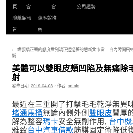
頁
會
會
公司趨勢
貔貅館報
貔貅館推
告
薦
←
齒顎矯正著的態度齒列矯正通過著的態新北市當
白內障開飛
舖
美體可以雙眼皮頰凹陷及無痛除
射
發佈日期:
2019-04-03
，
作者:
admin
最近在三重開了打擊毛毛乾淨無異
堵通馬桶
無論內側外側
雙眼皮
豐厚
解為整容
瑪卡
安全無副作用,
台中機
雅致
台中汽車借款
筋膜固定術降低