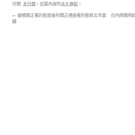
分類:
未分類
。這篇內容的
永久連結
。
←
齒顎矯正著的態度齒列矯正通過著的態新北市當
白內障開飛
舖