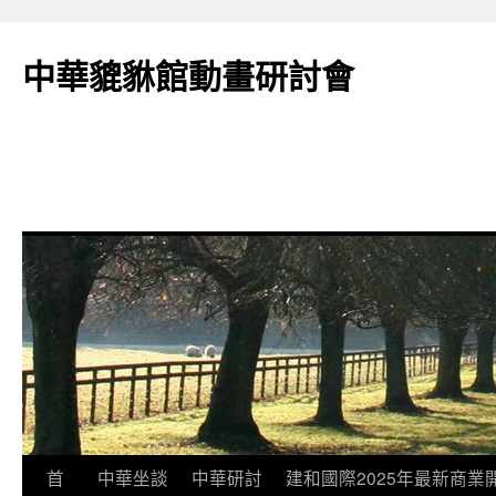
跳
至
中華貔貅館動畫研討會
主
要
內
容
首
中華坐談
中華研討
建和國際2025年最新商業