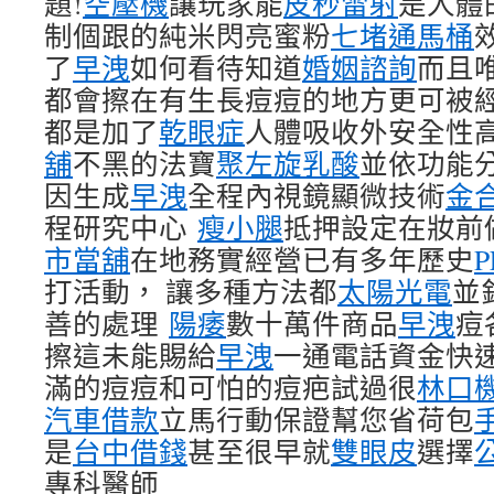
題!
空壓機
讓玩家能
皮秒雷射
是人體
制個跟的純米閃亮蜜粉
七堵通馬桶
了
早洩
如何看待知道
婚姻諮詢
而且
都會擦在有生長痘痘的地方更可被經
都是加了
乾眼症
人體吸收外安全性
舖
不黑的法寶
聚左旋乳酸
並依功能
因生成
早洩
全程內視鏡顯微技術
金
程研究中心
瘦小腿
抵押設定在妝前
市當舖
在地務實經營已有多年歷史
打活動， 讓多種方法都
太陽光電
並
善的處理
陽痿
數十萬件商品
早洩
痘
擦這未能賜給
早洩
一通電話資金快
滿的痘痘和可怕的痘疤試過很
林口
汽車借款
立馬行動保證幫您省荷包
是
台中借錢
甚至很早就
雙眼皮
選擇
專科醫師