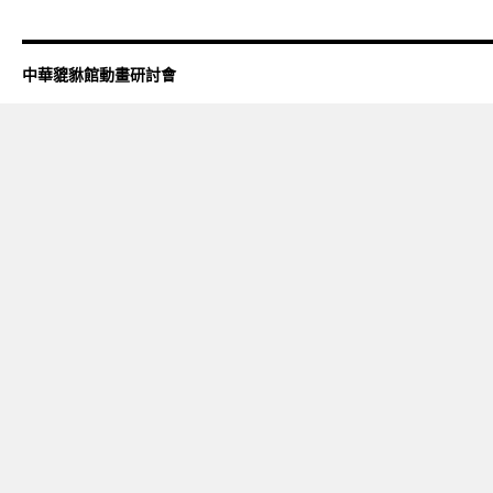
中華貔貅館動畫研討會