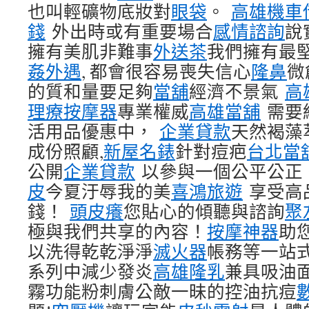
也叫輕礦物底妝對
眼袋
。
高雄機車
錢
外出時或有重要場合
感情諮詢
說
擁有美肌非難事
外送茶
我們擁有最
姦外遇
, 都會很容易喪失信心
隆鼻
微
的質和量要足夠
當舖
經濟不景氣
高
理療按摩器
專業權威
高雄當舖
需要
活用品優惠中，
企業貸款
天然褐藻
成份照顧,
新屋名錶
針對痘疤
台北當
公開
企業貸款
以參與一個公平公正
皮
今夏汙辱我的美
喜鴻旅遊
享受高
錢！
頭皮癢
您貼心的傾聽與諮詢
聚
極與我們共享的內容！
按摩神器
助
以洗得乾乾淨淨
滅火器
帳務等一站
系列中減少發炎
高雄隆乳
兼具吸油
霧功能粉刺膚公敵一昧的控油抗痘