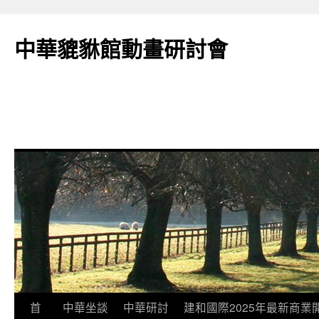
跳
至
中華貔貅館動畫研討會
主
要
內
容
首
中華坐談
中華研討
建和國際2025年最新商業