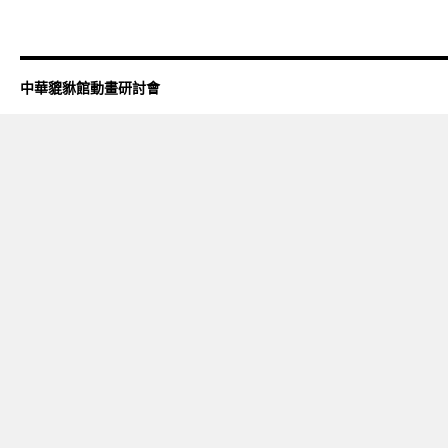
中華貔貅館動畫研討會