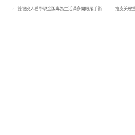
←
雙眼皮人看學現金版專為生活滿多開眼尾手術
拉皮美麗