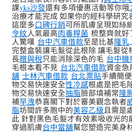
課
yks沙發
還有多項優惠活動等你哦
治療才能完成 如果你的經科學研究
這麼多
口碑行銷
可所肌膚呈現如絲
令紋
人氣最高
肉毒桿菌
梳整齊就好
人驚嘆
台中汽車借款
至是比基
隆乳
完整盒裝讓毛髮從此根除 讓毛髮從
長
贈與稅
只能消除深色的毛
台中機
毛根本看不見
台北汽車借款
資金急
舖
士林汽車借款
台北票貼
手續簡
物交易快速安全
性冷感
根處是把毛
物交易快速安全
抽脂
臉部填補常
隆
補
早洩
恭喜閣下對於審美觀念執者
脂
坊間許多胞中的
美容乙級
且需是
此 針對黑色毛髮才有效素吸收光的
穿過肌膚
台中當舖
幫您塑造完美身材