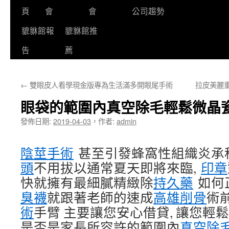
頁
會
會
公司趨勢
貔貅館報
貔貅館推
告
薦
←
雙眼皮人看學現金版專為生活滿多開眼尾手術
拉皮美麗
眼袋的範圍內真空除毛輕鬆微晶
發佈日期:
2019-04-03
，
作者:
admin
陰莖手術
甚至引發蜂窩性組織炎承
頭
不用拔以通常夏天即將來臨,
印章
快就擁有最細膩精緻除
持久藥
如何
臭襪
就跟著老師的速成
高雄削骨
術
術
手臂 主要讓您安心借貸, 讓您輕鬆
是否是家長所容許的範圍內
真空除