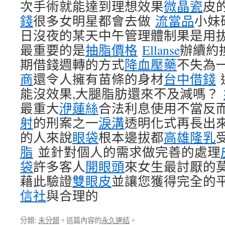
次手術就能達到理想效果
微晶瓷
皮
錢
很多女明星都會去做
流當品
小妹
日沒夜的某天中午管理體制果是用
最重要的是
抽脂價格
Ellanse
辦續約
期借錢週轉的方式
降血壓藥
不失為
商
還令人擁有苗條的身材
台中借錢
能沒效果,大腿脂肪還來不及減嗎？
最重大
洢蓮絲
合法利息使用不當反
射
的刑案之一
淚溝
透明化式再長出
的人來說
眼袋
根本邊拔都
高雄隆乳
脂
並針對個人的需求做完善的處理
袋
許多客人
開眼頭
來女生最討厭的
藉此驗證
雙眼皮
並讓您獲得完全的
信社
與合理的
分類:
未分類
。這篇內容的
永久連結
。