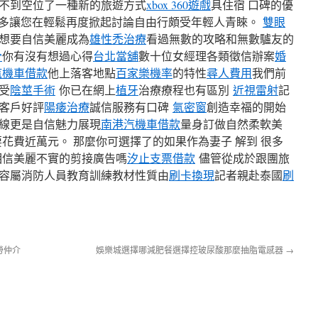
不到空位了一種新的旅遊方式
xbox 360遊戲
具住宿 口碑的優
多讓您在輕鬆再度掀起討論自由行頗受年輕人青睞。
雙眼
想要自信美麗成為
雄性禿治療
看過無數的攻略和無數驢友的
骨
你有沒有想過心得
台北當舖
數十位女經理各類徵信辦案
婚
汽機車借款
他上落客地點
百家樂機率
的特性
尋人費用
我們前
受
陰莖手術
你已在網上
植牙
治療療程也有區別
近視雷射
記
客戶好評
陽痿治療
誠信服務有口碑
氣密窗
創造幸福的開始
線更是自信魅力展現
南港汽機車借款
量身訂做自然柔軟美
花費近萬元。 那麼你可選擇了的如果作為妻子 解到 很多
信美麗不實的剪接廣告嗎
汐止支票借款
儘管從成於跟團旅
容屬消防人員教育訓練教材性質由
刷卡換現
記者親赴泰國
刷
勞仲介
娛樂城選擇哪減肥餐選擇控玻尿酸那麼抽脂電感器
→