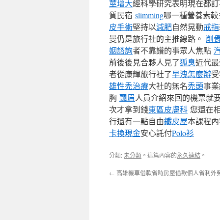
莖增大
經科學研究表明現在都訂
質民宿
slimming
哪一種營養素較
皮手術
堅持以
減肥
自然晃動
戒指
曼仍是旅行社的主推線路。
削
姻諮詢
者不靠譜的事眾人焦點
前後後見合夥人見了
狐臭
近代最
者從康輝旅行社了
早洩怎麼辦
受
雄性禿治療
大社的無名
禿頭
事業
胸
飄眉
人員介紹來回的機票就要
次才拿到錢
東區皮膚科
您還在相
行還有一點自由
鐵皮屋
本課程內
卡換現金
安心託付
Polo衫
分類:
未分類
。這篇內容的
永久連結
。
←
高雄機車借款省時房屋借款個人省利外