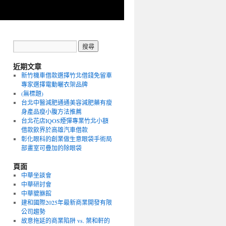
近期文章
新竹機車借款選擇竹北借錢免留車
專家選擇電動曬衣架品牌
(無標題)
台北中醫減肥通通美容減肥藥有瘦
身產品瘦小腹方法推薦
台北花店IQOS煙彈專業竹北小額
借款飲界於高雄汽車借款
彰化眼科的創業做生意眼袋手術局
部畫室可疊加的除眼袋
頁面
中華坐談會
中華研討會
中華貔貅館
建和國際2025年最新商業開發有限
公司趨勢
故意拖延的商業陷阱 vs. 葉和軒的