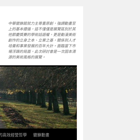
中華貔貅館就力主尊重原創，強調動畫至
上的基本遵循，這不僅僅是展覽區別於其
他節慶獎賽的學術話語權，更是動漫美術
創作的立身之本、立業之基，關係到人才
培養和事業發展的百年大計。面臨當下市
場浮躁的局面，此次研討會是一次固本清
源的美術風格的展覽。
軒的高效經營哲學
貔貅動畫