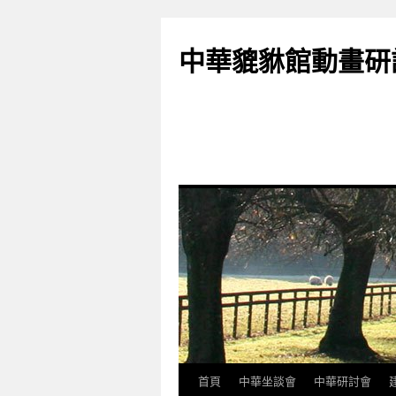
跳
至
中華貔貅館動畫研
主
要
內
容
首頁
中華坐談會
中華研討會