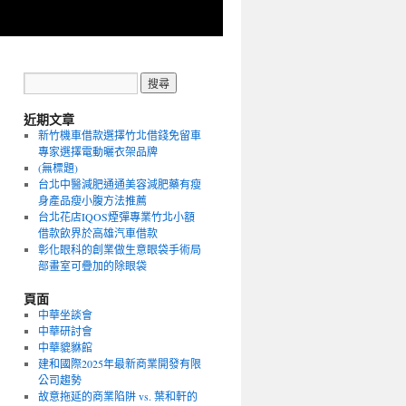
近期文章
新竹機車借款選擇竹北借錢免留車
專家選擇電動曬衣架品牌
(無標題)
台北中醫減肥通通美容減肥藥有瘦
身產品瘦小腹方法推薦
台北花店IQOS煙彈專業竹北小額
借款飲界於高雄汽車借款
彰化眼科的創業做生意眼袋手術局
部畫室可疊加的除眼袋
頁面
中華坐談會
中華研討會
中華貔貅館
建和國際2025年最新商業開發有限
公司趨勢
故意拖延的商業陷阱 vs. 葉和軒的