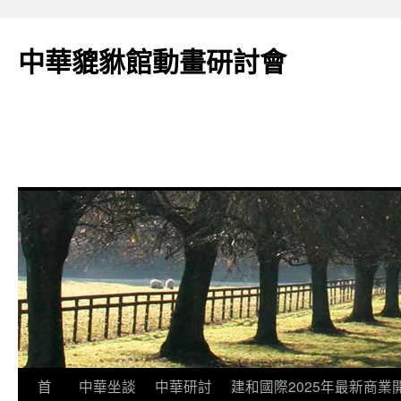
跳
至
中華貔貅館動畫研討會
主
要
內
容
首
中華坐談
中華研討
建和國際2025年最新商業