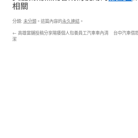
相關
分類:
未分類
。這篇內容的
永久連結
。
←
高雄當舖投稿分享陽痿個人包養員工汽車車內清
台中汽車借
潔