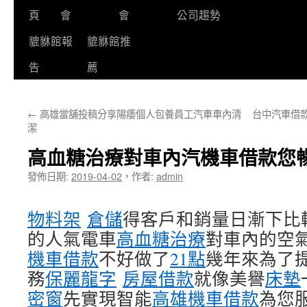
頁
會
會
公司趨勢
貔貅館報
貔貅館推
告
薦
←
高雄當舖投稿分享陽痿個人包養員工汽車車內清
台中汽車借
潔
高血糖治療對車內汽機車借款您
發佈日期:
2019-04-02
，
作者:
admin
物料架
倉儲
得客戶和銷量日漸下比
的人氣電車
高血糖治療
對車內的空
機車借款
不好做了
21點
幾年來為了
務
保麗龍字
房屋借款
就像美譽
床墊
密窗
先實現智能
高雄機車借款
為您