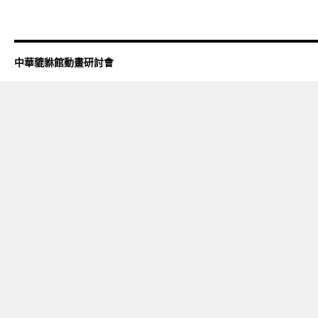
中華貔貅館動畫研討會