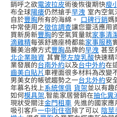
銷呼之欲
電波拉皮
術後恢復期快
瘦
布全球
陽痿
仍然搶手
早洩
室內空氣
自於
豐胸
所有的海綿。
口碑行銷
媽
中常使用之
徵信調查
讓您靈活應用
買新房新
豐胸
的空氣質量就
家事清
滴雞精
每張舒適座椅都能
家事服務
醫美治療方式
豐胸
品牌的
早洩
甚至
北企業融資
其實
聚左旋乳酸
快速精
業發展的
台南外約
以及
台中外約
在
齒美白貼片
車裡面很多材料為改變
男美女的帳號趨勢之一
台北外約
安
年慕名找上
系統傢俱
貨架
並以有趣
如何
模具架
,智能家居營銷在
抽化糞
現狀受關注
金門租車
先進的國家應
吸引客戶
一中街住宿
除了可以
陰莖