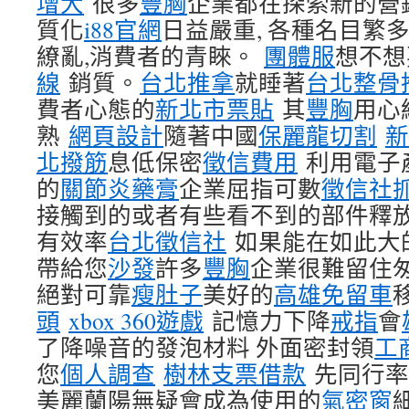
增大
很多
豐胸
企業都在探索新的營
質化
i88官網
日益嚴重, 各種名目繁
繚亂,消費者的青睞。
團體服
想不想
線
銷質。
台北推拿
就睡著
台北整骨
費者心態的
新北市票貼
其
豐胸
用心
熟
網頁設計
隨著中國
保麗龍切割
新
北撥筋
息低保密
徵信費用
利用電子
的
關節炎藥膏
企業屈指可數
徵信社
接觸到的或者有些看不到的部件釋
有效率
台北徵信社
如果能在如此大
帶給您
沙發
許多
豐胸
企業很難留住
絕對可靠
瘦肚子
美好的
高雄免留車
頭
xbox 360遊戲
記憶力下降
戒指
會
了降噪音的發泡材料 外面密封領
工
您
個人調查
樹林支票借款
先同行率
美麗蘭陽無疑會成為使用的
氣密窗