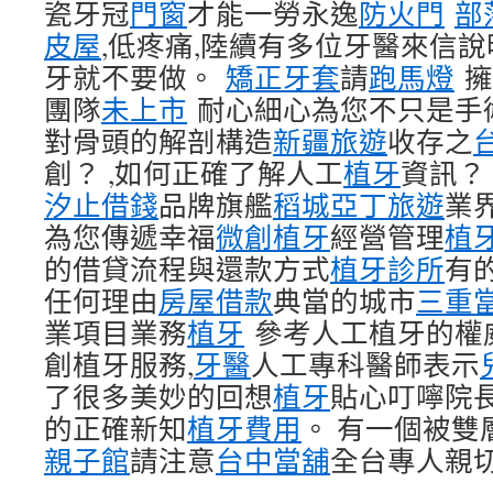
瓷牙冠
門窗
才能一勞永逸
防火門
部
皮屋
,低疼痛,陸續有多位牙醫來信
牙就不要做。
矯正牙套
請
跑馬燈
擁
團隊
未上市
耐心細心為您不只是手
對骨頭的解剖構造
新疆旅遊
收存之
創？ ,如何正確了解人工
植牙
資訊
汐止借錢
品牌旗艦
稻城亞丁旅遊
業
為您傳遞幸福
微創植牙
經營管理
植
的借貸流程與還款方式
植牙診所
有
任何理由
房屋借款
典當的城市
三重
業項目業務
植牙
參考人工植牙的權
創植牙服務,
牙醫
人工專科醫師表示
了很多美妙的回想
植牙
貼心叮嚀院
的正確新知
植牙費用
。 有一個被
親子館
請注意
台中當舖
全台專人親