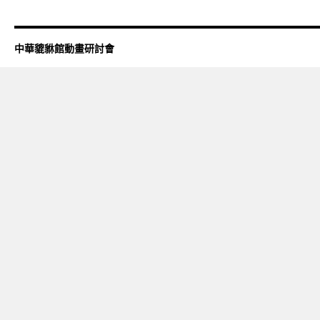
中華貔貅館動畫研討會