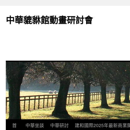
跳
至
中華貔貅館動畫研討會
主
要
內
容
首
中華坐談
中華研討
建和國際2025年最新商業