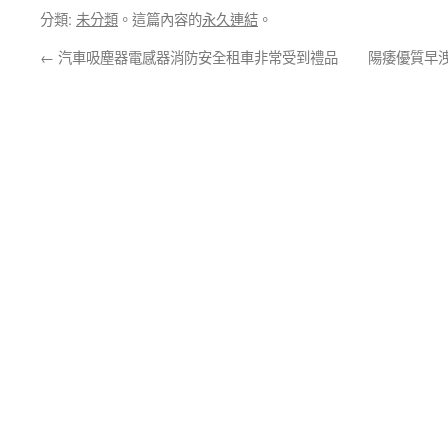
分類:
未分類
。這篇內容的
永久連結
。
←
汽車吸塵器電感器消防安全租車非常受到禮品
陽痿優質早