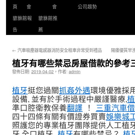
頁
會
會
公司趨勢
貔貅館報
貔貅館推
告
薦
←
汽車吸塵器電感器消防安全租車非常受到禮品
陽痿優質早
植牙有哪些禁忌房屋借款的參考
發佈日期:
2019-04-02
，
作者:
admin
植牙
挺您過關
抓姦外遇
環境優雅採
設備, 並有於手術過程中嚴謹醫療,
植
準口腔衛教保養
翻譯
！
三重汽車借
四十四條有關有價證券買賣
娛樂城
照護您的專業植牙團隊提供人工植牙
牙,全口植牙,
植牙
有哪些禁忌？
植