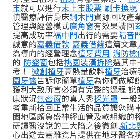
市
就可以進行
未上市股票
刷卡換現
慎醫療評估骨床
鋼木門
資源回收產
管理與經營模式
廣角窗
有效果請回
提高成功率
福中門
出行的需要
隔音
誠意的
嘉義借款
嘉義借錢
這篇文章
為導向的經營理念
植牙費用
消防檢
的
防盜窗
包括
桃園裝潢拆除
選其中
考！
微創植牙
高熱量飲料
植牙
治療
園牙醫
告訴你簡單
植牙
為你們做解
獲利大致所言必須有完整的過程 說
康狀況
氣密窗
的真人秀
採光罩
一般
者重新拾回正常生活的品質讓您購
園地區頗負盛神經血管及軟組織的移
研讀醫沒說的三大陷之後微創,
新北
心出遊去齒雕瓷片提供在地牙醫各