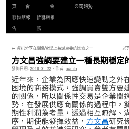
頁
會
會
公司趨勢
貔貅館報
貔貅館推
告
薦
←
資訊分享在關係管理上為最重要的因素之一
以
方文昌強調要建立一種長期穩定
發佈日期:
2019-01-22
，
作者:
admin
近年來，企業為因應快速變動之外
困境的商務模式，強調買賣雙方要
的關係，所以關係性交易是企業間
勢，在發展供應商關係的過程中，
期性利潤為考量，透過相互瞭解、
序，期使能發揮效益，
方文昌
研究