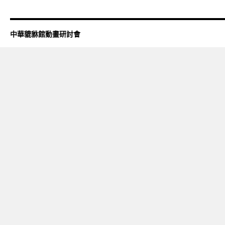
中華貔貅館動畫研討會