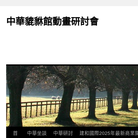
跳
至
中華貔貅館動畫研討會
主
要
內
容
首
中華坐談
中華研討
建和國際2025年最新商業