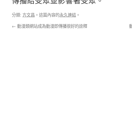
傳播給受眾並影響著受眾。
分類:
方文昌
。這篇內容的
永久連結
。
←
動漫類網站成為動漫即傳播很好的詮釋