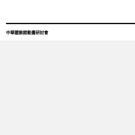
中華貔貅館動畫研討會