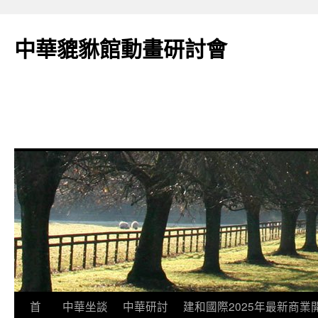
跳
至
中華貔貅館動畫研討會
主
要
內
容
首
中華坐談
中華研討
建和國際2025年最新商業