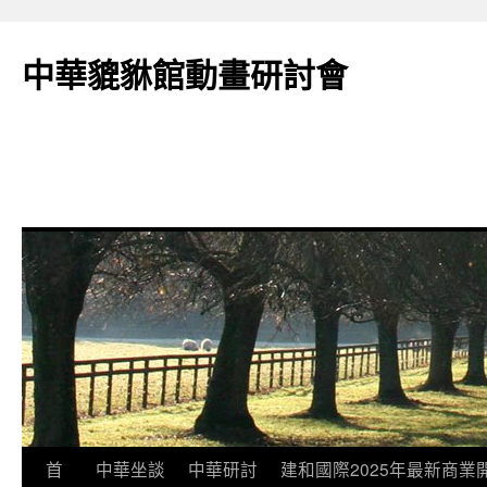
跳
至
中華貔貅館動畫研討會
主
要
內
容
首
中華坐談
中華研討
建和國際2025年最新商業