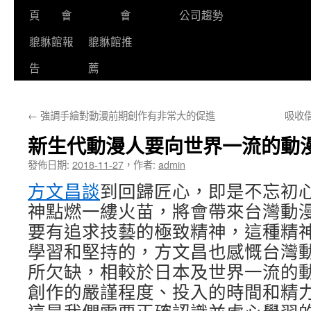
頁
會
會
公司趨勢
貔貅館報
貔貅館推
告
薦
←
強調手繪對動漫前期創作有非常大的促進
吸收
新生代動漫人要向世界一流的動
發佈日期:
2018-11-27
，
作者:
admin
方文昌談
到回歸匠心，即是不忘初
神點燃一縷火苗，將會帶來台灣動
要有追求技藝的極致精神，這種精
學習和堅持的，方文昌也感慨台灣
所欠缺，相較於日本及世界一流的
創作的嚴謹程度、投入的時間和精