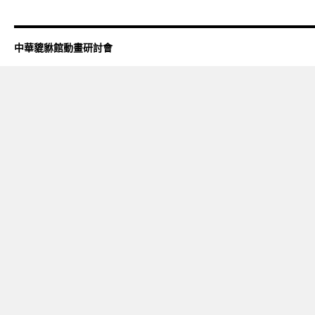
中華貔貅館動畫研討會