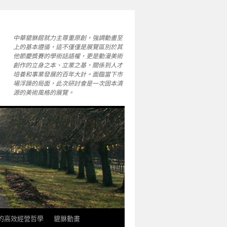
中華貔貅館就力主尊重原創，強調動畫至
上的基本遵循，這不僅僅是展覽區別於其
他節慶獎賽的學術話語權，更是動漫美術
創作的立身之本、立業之基，關係到人才
培養和事業發展的百年大計。面臨當下市
場浮躁的局面，此次研討會是一次固本清
源的美術風格的展覽。
軒的高效經營哲學
貔貅動畫