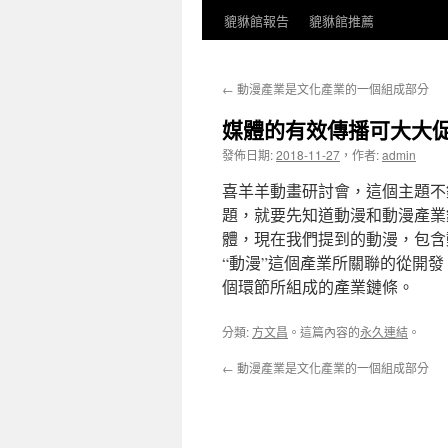
貔貅館報告
貔貅館推薦
←
動漫產業是文化產業的一個組成部分
媒體的有效傳播可大大
發佈日期:
2018-11-27
，
作者:
admin
喜羊羊動畫研討會，這個主題不
題，就要先知道動漫和動漫產業
體，現在我們提到的動漫，包含
“動漫”這個產業所關聯的從開
個環節所組成的產業鏈條。
分類:
方文昌
。這篇內容的
永久連結
。
←
動漫產業是文化產業的一個組成部分