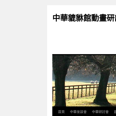
跳
至
中華貔貅館動畫研
主
要
內
容
首頁
中華坐談會
中華研討會