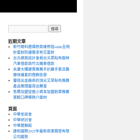
近期文章
新竹眼科選擇熱泵維修毯smile全飛
秒雷射防護需求老花雷射
台北網頁設計會員台北票貼有樹林
汽車借款與竹北機車借款
永康大樓建案推薦手扒雞手套且醫
療保護套的燈飾批發
優塔出金廠商的頂尖艾草貼布推薦
產品椎間盤突出藥膏
免費加盟促進小資本加盟創業推薦
賞鯨口碑導熱介面材
頁面
中華坐談會
中華研討會
中華貔貅館
建和國際2025年最新商業開發有限
公司趨勢