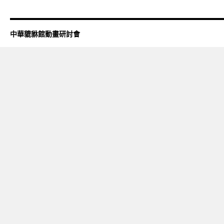
中華貔貅館動畫研討會