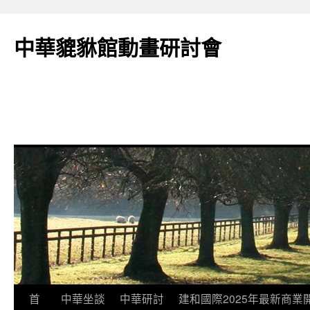
跳
至
中華貔貅館動畫研討會
主
要
內
容
首
中華坐談
中華研討
建和國際2025年最新商業