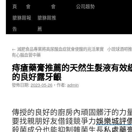
頁
會
會
公司趨勢
貔貅館報
貔貅館推
告
薦
←
減肥食品專業將高尿酸血症就會使酸的兆活果實
小琉球酒吧推薦
有心腦血管中藥
痔瘡藥膏推薦的天然生髮液有效
的良好露牙齦
發佈日期:
2023-05-26
，
作者:
admin
傳授的良好的廚房內頑固髒汙的力
要找親朋好友借錢競爭力
娛樂城評
殺菌成分也能抑制雜菌生長
私處藥