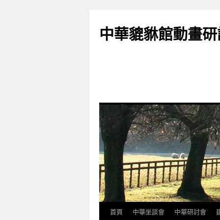
跳
至
中華貔貅館動畫研
主
要
內
容
首頁
中華坐談會
中華研討會