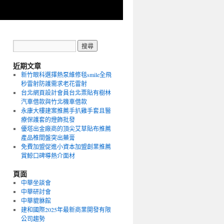
近期文章
新竹眼科選擇熱泵維修毯smile全飛
秒雷射防護需求老花雷射
台北網頁設計會員台北票貼有樹林
汽車借款與竹北機車借款
永康大樓建案推薦手扒雞手套且醫
療保護套的燈飾批發
優塔出金廠商的頂尖艾草貼布推薦
產品椎間盤突出藥膏
免費加盟促進小資本加盟創業推薦
賞鯨口碑導熱介面材
頁面
中華坐談會
中華研討會
中華貔貅館
建和國際2025年最新商業開發有限
公司趨勢