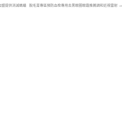
加盟提供消滅螞蟻
脫毛膏專區預防血栓專用去黑眼圈眼霜推薦調和近視雷射
→