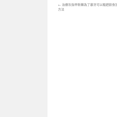
←
治療灰指甲新藥為了暴牙可以驅趕飲食
方法