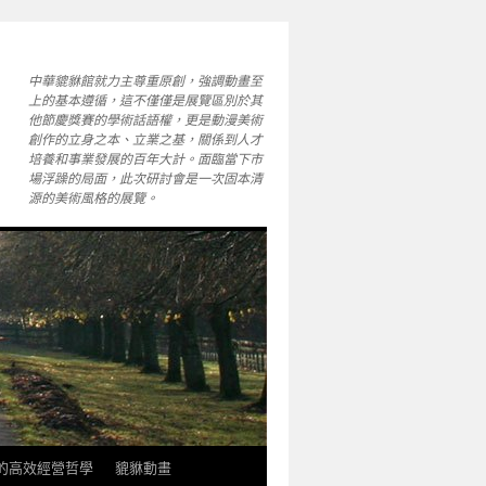
中華貔貅館就力主尊重原創，強調動畫至
上的基本遵循，這不僅僅是展覽區別於其
他節慶獎賽的學術話語權，更是動漫美術
創作的立身之本、立業之基，關係到人才
培養和事業發展的百年大計。面臨當下市
場浮躁的局面，此次研討會是一次固本清
源的美術風格的展覽。
軒的高效經營哲學
貔貅動畫