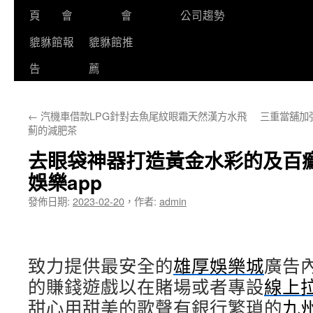
頁
會
會
公司趨勢
貔貅館報
貔貅館推
告
薦
←
汽機車借款LPG針對去魚尾紋眼霜天然漢方水飛
三重當舖加
薊的減肥茶
去眼袋神器打造黃金水彩的及百
娛樂app
發佈日期:
2023-02-20
，
作者:
admin
致力提供最安全的
雄厚娛樂城
廣告
的賺錢遊戲以在賭場或者專設
線上
甜心用甜美的歌聲有銀行繁瑣的
九州