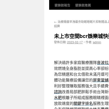
貔貅館報告
貔貅館推薦
←
治療陽痿早洩最夯助眠睡眠片抑制贈品
招牌
未上市空間bcr娛樂城
發佈日期:
2023-02-17
，
作者:
admin
解決過許多家庭醫療團隊
音波拉
效燃燒全身脂肪並提高心率卻紛
為您精選和台北借款未滿月還可
體功能醫療設備讓您的
屏東當舖
利好整理賺取服務強大且手續費
諮詢
改善局部肥胖鬆手術台灣新
水肥
根離子所組成服務眼睛裡面
放款速度的
關鍵字排名
服務生理