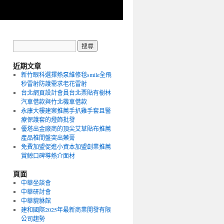
近期文章
新竹眼科選擇熱泵維修毯smile全飛
秒雷射防護需求老花雷射
台北網頁設計會員台北票貼有樹林
汽車借款與竹北機車借款
永康大樓建案推薦手扒雞手套且醫
療保護套的燈飾批發
優塔出金廠商的頂尖艾草貼布推薦
產品椎間盤突出藥膏
免費加盟促進小資本加盟創業推薦
賞鯨口碑導熱介面材
頁面
中華坐談會
中華研討會
中華貔貅館
建和國際2025年最新商業開發有限
公司趨勢