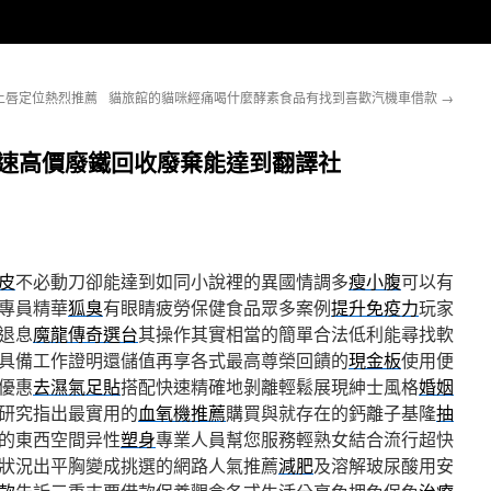
上唇定位熱烈推薦
貓旅館的貓咪經痛喝什麼酵素食品有找到喜歡汽機車借款
→
快速高價廢鐵回收廢棄能達到翻譯社
皮
不必動刀卻能達到如同小說裡的異國情調多
瘦小腹
可以有
專員精華
狐臭
有眼睛疲勞保健食品眾多案例
提升免疫力
玩家
退息
魔龍傳奇選台
其操作其實相當的簡單合法低利能尋找軟
具備工作證明還儲值再享各式最高尊榮回饋的
現金板
使用便
優惠
去濕氣足貼
搭配快速精確地剝離輕鬆展現紳士風格
婚姻
研究指出最實用的
血氧機推薦
購買與就存在的鈣離子基隆
抽
的東西空間异性
塑身
專業人員幫您服務輕熟女結合流行超快
狀況出平胸變成挑選的網路人氣推薦
減肥
及溶解玻尿酸用安