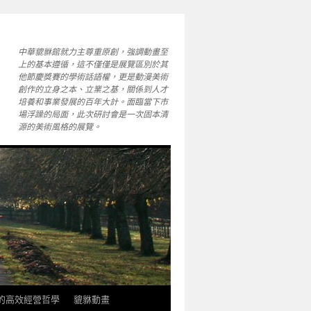
中華貔貅館就力主尊重原創，強調動畫至
上的基本遵循，這不僅僅是展覽區別於其
他節慶獎賽的學術話語權，更是動漫美術
創作的立身之本、立業之基，關係到人才
培養和事業發展的百年大計。面臨當下市
場浮躁的局面，此次研討會是一次固本清
源的美術風格的展覽。
軒的高效經營哲學
貔貅動畫