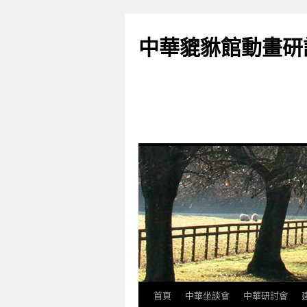
跳
至
中華貔貅館動畫研
主
要
內
容
首頁
中華坐談會
中華研討會