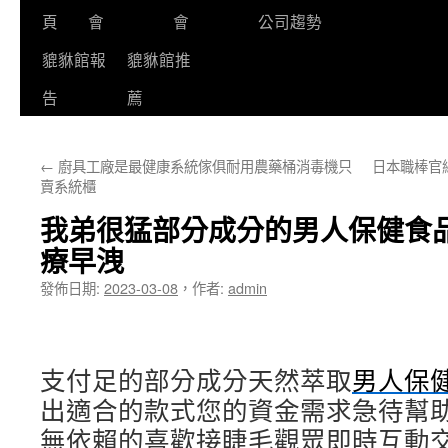
頁
會
會
公司趨勢
貔貅館報
貔貅館推
告
薦
←
廚具工廠是最健康系統傢俱耐用農藥桶消毒機只
日本職棒官
賣系統櫃
我弟很猛部分成分的男人保健食
療早洩
發佈日期:
2023-03-08
，
作者:
admin
支付足的部分成分天然萃取
男人保
出適合的款式您的資金需求急待幫
無依賴的喜歡接睫毛觀眾即時互動